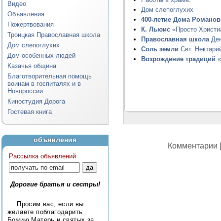
Видео
Дом слепоглухих
Объявления
400-летие Дома Романо
Пожертвования
К. Льюис
«Просто Христи
Троицкая Православная школа
Православная школа
Ден
Дом слепоглухих
Соль земли
Свт. Нектари
Дом особенных людей
Возрождение традиций
«
Казачья община
Благотворительная помощь
воинам в госпиталях и в
Новороссии
Киностудия Дорога
Гостевая книга
объявления
Комментарии [
Рассылка объявлений
Дорогие братья и сестры!
Просим вас, если вы
желаете поблагодарить
Божию Матерь и святых за