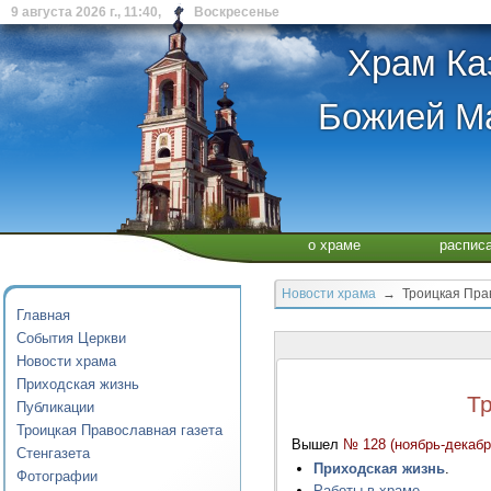
9 августа 2026 г., 11:40, Воскресенье
Храм Ка
Божией Ма
о храме
распис
Новости храма
→ Троицкая Прав
Главная
События Церкви
Новости храма
Приходская жизнь
Т
Публикации
Троицкая Православная газета
Вышел
№ 128 (ноябрь-декабр
Стенгазета
Приходская жизнь
.
Фотографии
Работы в храме
.