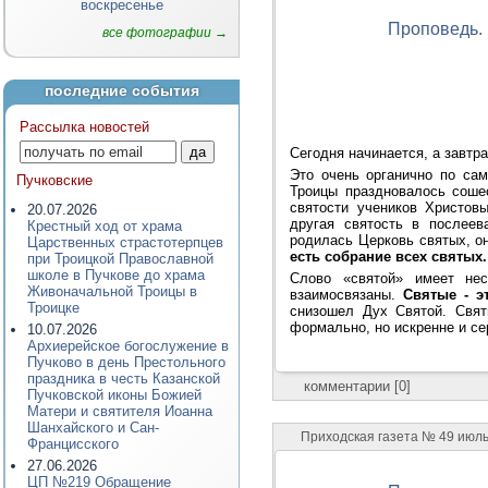
воскресенье
Проповедь.
все фотографии →
последние события
Рассылка новостей
Сегодня начинается, а завтр
Это очень органично по сам
Пучковские
Троицы праздновалось соше
святости учеников Христовы
20.07.2026
другая святость в послеев
Крестный ход от храма
родилась Церковь святых, о
Царственных страстотерпцев
есть собрание всех святых.
при Троицкой Православной
школе в Пучкове до храма
Слово «святой» имеет нес
Живоначальной Троицы в
взаимосвязаны.
Святые - э
Троицке
снизошел Дух Святой. Свят
формально, но искренне и сер
10.07.2026
Архиерейское богослужение в
Пучково в день Престольного
праздника в честь Казанской
комментарии [0]
Пучковской иконы Божией
Матери и святителя Иоанна
Шанхайского и Сан-
Приходская газета № 49 июль 
Францисского
27.06.2026
ЦП №219 Обращение