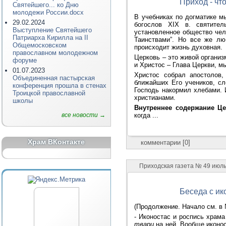
Приход - что
Святейшего... ко Дню
молодежи России.docx
В учебниках по догматике м
29.02.2024
богослов XIX в. святител
Выступление Святейшего
установленное общество че
Патриарха Кирилла на II
Таинствами”. Но все же лю
Общемосковском
происходит жизнь духовная.
православном молодежном
Церковь – это живой организм
форуме
и Христос – Глава Церкви, мы
01.07.2023
Христос собрал апостолов,
Объединенная пастырская
ближайших Его учеников, сл
конференция прошла в стенах
Господь накормил хлебами. 
Троицкой православной
христианами.
школы
Внутреннее содержание Це
все новости →
когда ...
Храм ВКонтакте
комментарии [0]
Приходская газета № 49 июль 
Беседа с и
(Продолжение. Начало см. в
- Иконостас и роспись храма
твари
на ней. Вообще иконос