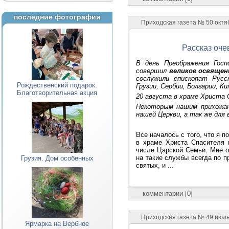
последние фотографии
Приходская газета № 50 октяб
Рассказ оче
В день Преображения Госп
совершил
великое освящен
сослужили епископат Русс
Рождественский подарок.
Грузии, Сербии, Болгарии, К
Благотворительная акция
20 августа в храме Христа
Некоторым нашим прихожан
нашей Церкви, а так же для
Все началось с того, что я 
в храме Христа Спасителя 
числе Царской Семьи. Мне оч
на такие службы всегда по 
Грузия. Дом особенных
святых, и ...
комментарии [0]
Приходская газета № 49 июль 
Ярмарка на Вербное