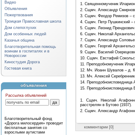
Видео
1. Священномученик Иларион 
Объявления
2. Сщмч. Александр Смирнов 
Пожертвования
3. Сщмч. Феодор Ремизов – с
Троицкая Православная школа
4. Сщмч. Петр Пушкинский – г
Дом слепоглухих
5. Сщмч. Леонид Прендкович -
6. Сщмч. Николай Архангельск
Дом особенных людей
7. Сщмч. Александр Соловье
Казачья община
8. Сщмч. Георгий Архангельск
Благотворительная помощь
воинам в госпиталях и в
9. Сщмч. Василий Озерецковс
Новороссии
10. Сщмч. Евстафий Сокольск
Киностудия Дорога
11. Преподобномученик Илари
Гостевая книга
12. Мч. Иоанн Шувалов – д. 
13. Мч. Алексей Серебреннико
14. Преподобноисповедница А
объявления
15. Преподобноисповедница Е
Рассылка объявлений
1. Сщмч. Николай Агафонни
расстрелян в Бутово (1937).
2. Сщмч. Александр Агафонни
Благотворительный фонд
«Дорога милосердия» проводит
комментарии [0]
бесплатные занятия со
взрослыми аутистами