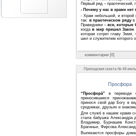
Первый ряд – праотеческий, 
- Почему у нас в храме нет
- Храм небольшой, и второй
так:
в праотеческом ряду
в 
Праведники –
все, которые 
когда
в мир пришел Закон
.
которая сотрет главу Змия,
шел и служителем которого он
комментарии [0]
Приходская газета № 49 июль 
Просфора
“Просфорá”
в переводе с
приносившиеся прихожанами,
принося свой дар Богу в ви
сродниках, друзьях и знаком
Для служб в нашем храме с
стала бабушка Александра 
Владимир, Бурнашев Конст
Брагиных, Фирсова Александр
Выпекаются просфоры дома.