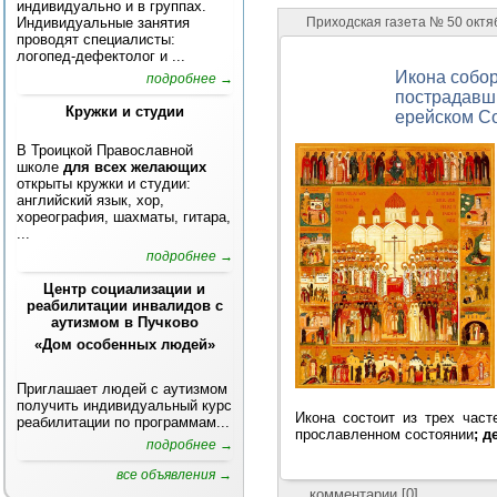
индивидуально и в группах.
Приходская газета № 50 октяб
Индивидуальные занятия
проводят специалисты:
логопед-дефектолог и ...
Икона собора
подробнее →
пострадавши
Кружки и студии
ерей­с­ком С
В Троицкой Православной
школе
для всех желающих
открыты кружки и студии:
английский язык, хор,
хореография, шахматы, гитара,
...
подробнее →
Центр социализации и
реабилитации инвалидов с
аутизмом в Пучково
«Дом особенных людей»
Приглашает людей с аутизмом
получить индивидуальный курс
Икона состоит из трех час
реабилитации по программам...
прославленном состоянии
; д
подробнее →
все объявления →
комментарии [0]