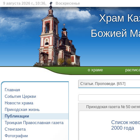
9 августа 2026 г., 10:36, Воскресенье
Храм Ка
Божией Ма
о храме
распис
Статьи. Проповеди. [657]
Главная
События Церкви
Новости храма
Приходская газета № 50 октяб
Приходская жизнь
Публикации
Список нов
Троицкая Православная газета
2000 года
Стенгазета
Фотографии