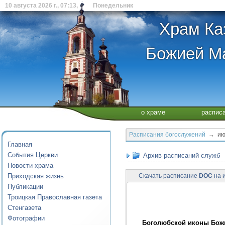
10 августа 2026 г., 07:13, Понедельник
Храм Ка
Божией Ма
о храме
распис
Расписания богослужений
→ июл
Главная
События Церкви
Архив расписаний служб
Новости храма
Приходская жизнь
Скачать расписание
DOC
на и
Публикации
Троицкая Православная газета
Стенгазета
Фотографии
Боголюбской иконы Бож