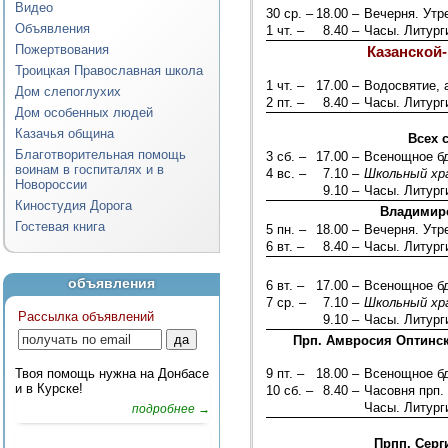
Видео
30 ср. –
18.00 –
Вечерня. Ут
Объявления
1 чт. –
8.40 –
Часы. Литург
Пожертвования
Казанской
Троицкая Православная школа
1 чт. –
17.00 –
Водосвятие, 
Дом слепоглухих
2 пт. –
8.40 –
Часы. Литург
Дом особенных людей
Казачья община
Всех 
Благотворительная помощь
3 сб. –
17.00 –
Всенощное б
воинам в госпиталях и в
4 вс. –
7.10 –
Школьный хр
Новороссии
9.10 –
Часы. Литург
Киностудия Дорога
Владимирс
Гостевая книга
5 пн. –
18.00 –
Вечерня. Ут
6 вт. –
8.40 –
Часы. Литург
объявления
6 вт. –
17.00 –
Всенощное б
7 ср. –
7.10 –
Школьный хр
Рассылка объявлений
9.10 –
Часы. Литург
Прп. Амвросия Оптинс
Твоя помощь нужна на Донбасе
9 пт. –
18.00 –
Всенощное б
и в Курске!
10 сб. –
8.40 –
Часовня прп.
Часы. Литург
подробнее →
Прпп. Серг