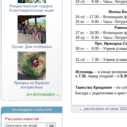
24 сб. –
8.40 –
Часы. Литург
Рождественский подарок.
Благотворительная акция
Иконы Бо
24 сб. –
17.00 –
Всенощное б
25 вс. –
8.40 –
Часы. Литург
Равноа
27 вт. –
18.00 –
Всенощное б
28 ср. –
8.40 –
Часы. Литург
Прп. Иринарха С
Грузия. Дом особенных
30 пт. –
8.00 –
Утреня
(слав
31 сб. –
7.30 –
Утреня
(слав
Исповедь
– в конце вечерни
в
7.30
, перед поздней – в
8.3
Ярмарка на Вербное
воскресенье
Таинство Крещения
– по су
Беседа с родителями и крест
все фотографии →
←
расписание на июнь 2021
последние события
Рассылка новостей