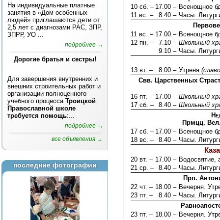
На индивидуальные платные
10 сб. –
17.00 –
Всенощное б
занятия в «Дом особенных
11 вс. –
8.40 –
Часы. Литург
людей» приглашаются дети от
Первове
2,5 лет с диагнозами РАС, ЗПР,
11 вс. –
17.00 –
Всенощное б
ЗПРР, УО ...
12 пн. –
7.10 –
Школьный хр
подробнее →
9.10 –
Часы. Литург
Дорогие братья и сестры!
13 вт. –
8.00 –
Утреня
(слав
Для завершения внутренних и
Свв. Царственных Страс
внешних строительных работ и
организации полноценного
16 пт. –
17.00 –
Школьный хр
учебного процесса
Троицкой
17 сб. –
8.40 –
Школьный хр
Православной школе
Нед
требуется помощь
:...
Прмцц. Вел
подробнее →
17 сб. –
17.00 –
Всенощное б
все объявления →
18 вс. –
8.40 –
Часы. Литург
Каз
20 вт. –
17.00 –
Водосвятие, 
последние фотографии
21 ср. –
8.40 –
Часы. Литург
Прп. Антон
22 чт. –
18.00 –
Вечерня. Ут
23 пт. –
8.40 –
Часы. Литург
Равноапост
23 пт. –
18.00 –
Вечерня. Ут