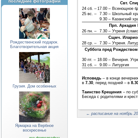
последние фотографии
Свт. Сп
24 сб. –
17.00 –
Всенощное б
25 вс. –
7.30 –
Школьный хра
9.30 –
Казанский хр
Прп. Аркадия 
26 пн. –
7.30 –
Утреня
(слав
Сщмч. Иларион
Рождественский подарок.
28 ср. –
7.30 –
Утреня. Литу
Благотворительная акция
Суббота пред Рождеством 
30 пт. –
18.00 –
Вечерня. Утр
31 сб. –
9.00 –
Литургия
Исповедь
– в конце вечерни
в
7.30
, перед поздней – в
8.3
Грузия. Дом особенных
Таинство Крещения
– по су
Беседа с родителями и крест
←
расписание на ноябрь 20
Ярмарка на Вербное
воскресенье