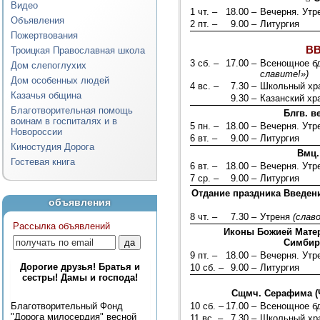
Видео
1 чт. –
18.00 –
Вечерня. Ут
Объявления
2 пт. –
9.00 –
Литургия
Пожертвования
В
Троицкая Православная школа
3 сб. –
17.00 –
Всенощное б
Дом слепоглухих
славите!»)
Дом особенных людей
4 вс. –
7.30 –
Школьный хра
Казачья община
9.30 –
Казанский хр
Благотворительная помощь
Блгв. в
воинам в госпиталях и в
5 пн. –
18.00 –
Вечерня. Ут
Новороссии
6 вт. –
9.00 –
Литургия
Киностудия Дорога
Вмц.
Гостевая книга
6 вт. –
18.00 –
Вечерня. Ут
7 ср. –
9.00 –
Литургия
Отдание праздника Введен
объявления
8 чт. –
7.30 –
Утреня
(слав
Рассылка объявлений
Иконы Божией Матери
Симбир
9 пт. –
18.00 –
Вечерня. Ут
Дорогие друзья! Братья и
10 сб. –
9.00 –
Литургия
сестры! Дамы и господа!
Сщмч. Серафима (Ч
Благотворительный Фонд
10 сб. –
17.00 –
Всенощное б
"Дорога милосердия" весной
11 вс. –
7.30 –
Школьный хра