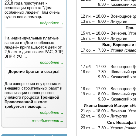
2018 года приступает к
9.30 –
Казанский хр
реализации проекта "Дом
особенных людей" Нам очень
12 пн. –
18.00 –
Всенощное б
нужна ваша помощь ...
13 вт. –
9.00 –
Литургия
подробнее →
Прп.
15 чт. –
18.00 –
Вечерня. Ут
На индивидуальные платные
16 пт. –
9.00 –
Литургия
занятия в «Дом особенных
Вмц. Варвары и 
людей» приглашаются дети от
17 сб. –
7.30 –
Утреня
(слав
2,5 лет с диагнозами РАС, ЗПР,
ЗПРР, УО ...
подробнее →
17 сб. –
17.00 –
Всенощное б
Дорогие братья и сестры!
18 вс. –
7.30 –
Школьный хра
9.30 –
Казанский хр
Для завершения внутренних и
внешних строительных работ и
18 вс. –
17.00 –
Всенощное б
организации полноценного
19 пн. –
8.00 –
Школьный хра
учебного процесса
Троицкой
9.30 –
Казанский хр
Православной школе
Иконы Божией Матери «Не
требуется помощь
:...
21 ср. –
18.00 –
Вечерня. Ут
подробнее →
22 чт. –
9.00 –
Литургия
все объявления →
Свт. Иоасафа 
23 пт. –
7.30 –
Утреня
(слав