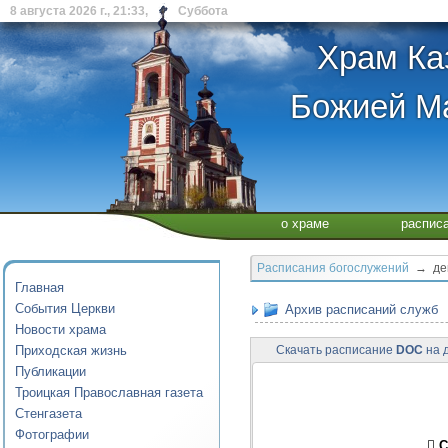
8 августа 2026 г., 21:33, Суббота
Храм Ка
Божией Ма
о храме
распис
Расписания богослужений
→ дека
Главная
События Церкви
Архив расписаний служб
Новости храма
Приходская жизнь
Скачать расписание
DOC
на д
Публикации
Троицкая Православная газета
Стенгазета
Фотографии
 С