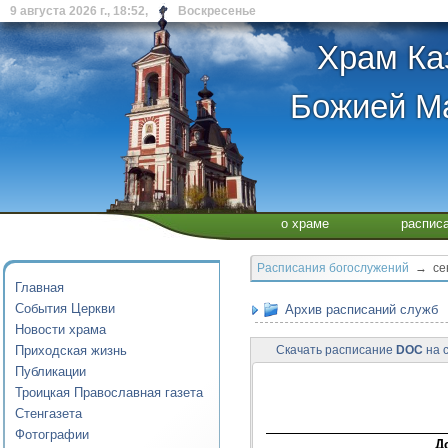
9 августа 2026 г., 18:52, Воскресенье
Храм Ка
Божией Ма
о храме
распис
Расписания богослужений
→ сент
Главная
События Церкви
Архив расписаний служб
Новости храма
Приходская жизнь
Скачать расписание
DOC
на с
Публикации
Троицкая Православная газета
Стенгазета
Фотографии
Д