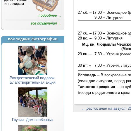
инвалидам
...
27 сб. –
17.00 –
Всенощное б
подробнее →
9.00 –
Литургия
все объявления →
27 сб. –
17.00 –
Всенощное б
28 вс. –
9.00 –
Литургия
последние фотографии
Мц. кн. Людмилы Чешско
(Меч
29 пн. –
7.30 –
Утреня
(слав
30 вт. –
7.30 –
Утреня. Литу
Исповедь
– В воскресенье п
Рождественский подарок.
(если две литургии, перед ра
Благотворительная акция
Таинство крещения
– по су
Беседа с родителями и крест
←
расписание на август 20
Грузия. Дом особенных