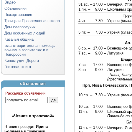
Видео
31 вс. –
17.00 –
Вечерня. Ут
Объявления
1 пн. –
9.00 –
Школьный хра
Пожертвования
Груз
Троицкая Православная школа
4 чт. –
7.30 –
Утреня
(поли
Дом слепоглухих
5 пт. –
7.30 –
Утреня (слав
Дом особенных людей
Казачья община
Ап.
Благотворительная помощь
6 сб. –
17.00 –
Всенощное б
воинам в госпиталях и в
7 вс. –
9.00 –
Литургия
Новороссии
Влади
Киностудия Дорога
7 вс. –
17.00 –
Всенощное б
Гостевая книга
8 пн. –
9.00 –
Литургия
-
Часы, Литур
(престольный
объявления
Прп. Иова Почаевского. 
Рассылка объявлений
10 ср. –
7.30 –
Утреня
(поли
10 ср. –
17.00 –
Всенощное б
11 чт. –
9.00 –
Школьный хра
«Чтения в трапезной»
Панихида по 
Бл
Чтения проводит
Ирина
11 чт. –
17.00 –
Вечерня. Ут
Болдаева
в трапезной