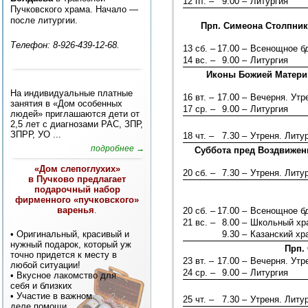
12 пт. –
9.00 –
Литургия
Пучковского храма. Начало —
после литургии.
Прп. Симеона Столпника
Телефон: 8-926-439-12-68.
13 сб. –
17.00 –
Всенощное б
14 вс. –
9.00 –
Литургия
Иконы Божией Матери 
На индивидуальные платные
16 вт. –
17.00 –
Вечерня. Ут
занятия в «Дом особенных
17 ср. –
9.00 –
Литургия
людей» приглашаются дети от
2,5 лет с диагнозами РАС, ЗПР,
ЗПРР, УО ...
18 чт. –
7.30 –
Утреня. Литу
подробнее →
Суббота пред Воздвижен
«Дом слепоглухих»
20 сб. –
7.30 –
Утреня. Литу
в Пучково предлагает
подарочный набор
фирменного «пучковского»
варенья
.
20 сб. –
17.00 –
Всенощное б
21 вс. –
8.00 –
Школьный хра
• Оригинальный, красивый и
9.30 –
Казанский хр
нужный подарок, который уж
Прп.
точно придется к месту в
23 вт. –
17.00 –
Вечерня. Ут
любой ситуации!
24 ср. –
9.00 –
Литургия
• Вкусное лакомство для
себя и близких
• Участие в важном
25 чт. –
7.30 –
Утреня. Литу
деле помощи