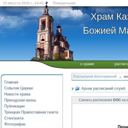
10 августа 2026 г., 14:42, Понедельник
Храм Ка
Божией Ма
о храме
распис
Расписания богослужений
→ мар
Главная
События Церкви
Архив расписаний служб
Новости храма
Приходская жизнь
Скачать расписание
DOC
на м
Публикации
Троицкая Православная газета
Стенгазета
Фотографии
Прощ