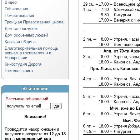
Видео
29 сб. –
17.00 –
Всенощное б
Объявления
1 вс. –
7.30 –
Школьный хр
9.30 –
Литургия
Пожертвования
17.00 –
Вечерня с чи
Троицкая Православная школа
Дом слепоглухих
Дом особенных людей
2 пн. –
8.00 –
Утреня, часы
Казачья община
18.00 –
Вел. повечер
Благотворительная помощь
Апп. от 70-ти Ар
воинам в госпиталях и в
3 вт. –
8.00 –
Утреня, часы
Новороссии
18.00 –
Канон св. Ан
Киностудия Дорога
Прп. Льва, еп. Катанско
Гостевая книга
4 ср. –
8.00 –
Утреня. Веч.
18.00 –
Канон св. Ан
объявления
5 чт. –
8.00 –
Утреня, часы
Рассылка объявлений
18.00 –
Канон св. Ан
Мчч. иже во Е
6 пт. –
8.00 –
Утреня. Вече
Внимание!
Вмч. Фе
6 пт. –
18.00 –
Утреня
(обща
Проводится набор юношей и
7 сб. –
9.00 –
Литургия
девушек в возрасте
от 12 до 18
лет
в
молодежный хор