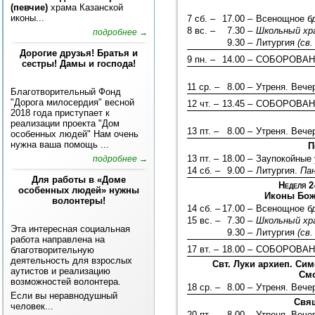
(певчие)
храма Казанской
иконы...
7 сб. –
17.00 –
Всенощное б
8 вс. –
7.30 –
Школьный хр
подробнее →
9.30 –
Литургия
(св
Дорогие друзья! Братья и
9 пн. –
14.00 –
СОБОРОВАН
сестры! Дамы и господа!
11 ср. –
8.00 –
Утреня. Вече
Благотворительный Фонд
"Дорога милосердия" весной
12 чт. –
13.45 –
СОБОРОВА
2018 года приступает к
реализации проекта "Дом
13 пт. –
8.00 –
Утреня. Вече
особенных людей" Нам очень
нужна ваша помощь ...
П
13 пт. –
18.00 –
Заупокойные 
подробнее →
14 сб. –
9.00 –
Литургия.
Па
Для работы в «Доме
Неделя 2
особенных людей» нужны
Иконы Бож
волонтеры!
14 сб. –
17.00 –
Всенощное б
15 вс. –
7.30 –
Школьный хр
Эта интересная социальная
9.30 –
Литургия
(св
работа направлена на
17 вт. –
18.00 –
СОБОРОВАН
благотворительную
деятельность для взрослых
Свт. Луки архиеп. Си
аутистов и реализацию
Смо
возможностей волонтера.
18 ср. –
8.00 –
Утреня. Вече
Если вы неравнодушный
Свящ
человек...
20 пт. –
8.00 –
Утреня. Вече