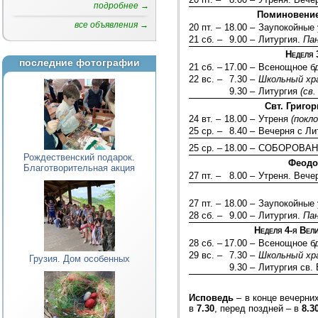
подробнее →
Поминовение
все объявления →
20 пт. –
18.00 –
Заупокойные 
21 сб. –
9.00 –
Литургия.
Па
Неделя 
последние фотографии
21 сб. –
17.00 –
Всенощное б
22 вс. –
7.30 –
Школьный хр
9.30 –
Литургия
(св
Свт. Григо
24 вт. –
18.00 –
Утреня
(покл
25 ср. –
8.40 –
Вечерня с Ли
25 ср. –
18.00 –
СОБОРОВАН
Рождественский подарок.
Феодо
Благотворительная акция
27 пт. –
8.00 –
Утреня. Вече
27 пт. –
18.00 –
Заупокойные 
28 сб. –
9.00 –
Литургия.
Па
Неделя 4-я Вел
28 сб. –
17.00 –
Всенощное б
29 вс. –
7.30 –
Школьный хр
Грузия. Дом особенных
9.30 –
Литургия св.
Исповедь
– в конце вечерни
в
7.30
, перед поздней – в
8.3