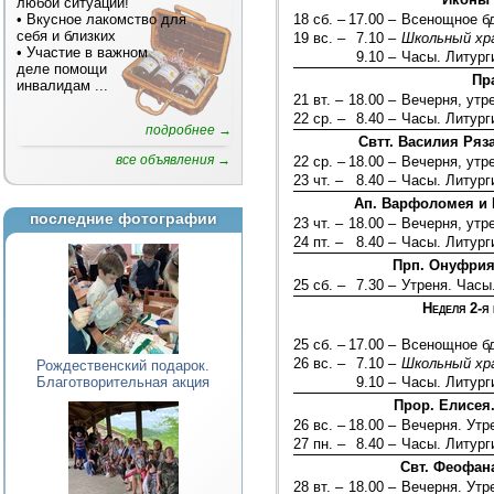
любой ситуации!
• Вкусное лакомство для
18 сб. –
17.00 –
Всенощное б
себя и близких
19 вс. –
7.10 –
Школьный хр
• Участие в важном
9.10 –
Часы. Литург
деле помощи
Пр
инвалидам
...
21 вт. –
18.00 –
Вечерня, утр
22 ср. –
8.40 –
Часы. Литург
подробнее →
Свтт. Василия Ряз
все объявления →
22 ср. –
18.00 –
Вечерня, утр
23 чт. –
8.40 –
Часы. Литург
Ап. Варфоломея и 
последние фотографии
23 чт. –
18.00 –
Вечерня, утр
24 пт. –
8.40 –
Часы. Литург
Прп. Онуфрия 
25 сб. –
7.30 –
Утреня. Часы
Неделя 2-я
25 сб. –
17.00 –
Всенощное б
26 вс. –
7.10 –
Школьный хр
Рождественский подарок.
Благотворительная акция
9.10 –
Часы. Литург
Прор. Елисея
26 вс. –
18.00 –
Вечерня. Утр
27 пн. –
8.40 –
Часы. Литург
Свт. Феофан
28 вт. –
18.00 –
Вечерня. Ут