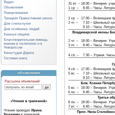
Видео
31 вт. –
18.00 –
Вечерня, утр
Объявления
1 ср. –
8.45 –
Часы. Литург
Пожертвования
Троицкая Православная школа
1 ср. –
17.00 –
Всенощное б
2 чт. –
7.10 –
Школьный хр
Дом слепоглухих
9.10 –
Часы. Литург
Дом особенных людей
Владимирской иконы Божи
Казачья община
Благотворительная помощь
2 чт. –
18.00 –
Вечерня. Ут
воинам в госпиталях и в
3 пт. –
8.40 –
Часы. Литург
Новороссии
Киностудия Дорога
4 сб. –
7.30 –
Утреня. Часы
Гостевая книга
С
4 сб. –
17.00 –
Всенощное б
объявления
5 вс. –
7.10 –
Школьный хр
9.10 –
Часы. Литург
Рассылка объявлений
Блж. Ксении Петерб
5 вс. –
18.00 –
Вечерня. Ут
6 пн. –
8.40 –
Часы. Литург
Третье об
«Чтения в трапезной»
6 пн. –
18.00 –
Вечерня. Ут
7 вт. –
8.40 –
Часы. Литург
Чтения проводит
Ирина
Прпп. Нила Столобенс
Болдаева
в трапезной