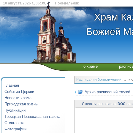
10 августа 2026 г., 06:39, Понедельник
Храм Ка
Божией Ма
о храме
распис
Расписания богослужений
→ июн
Главная
События Церкви
Архив расписаний служб
Новости храма
Приходская жизнь
Скачать расписание
DOC
на и
Публикации
Троицкая Православная газета
Стенгазета
Фотографии