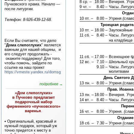
8 ср. –
18.00 –
Вечерня. Ут
Пучковского храма. Начало —
9 чт. –
8.40 –
Часы. Литург
после литургии.
Отдан
10 пт. –
8.00 –
Утреня
(слав
Телефон: 8-926-439-12-68.
Троицкая родител
10 пт. –
18.00 –
Заупокойные 
11 сб. –
8.40 –
Часы. Литург
на кладбище 
Если Вы считаете, что дело
"
Дома слепоглухих
" является
важным для нашей общины, и
его следует продолжать -
11 сб. –
17.00 –
Всенощное б
окажите поддержку! Для того,
12 вс. –
7.10 –
Школьный хр
чтобы помочь, зайдите по
9.10 –
Часы. Литург
ссылке на наш проект
молитвами
https://vmeste.yandex.ru/domsg
День Святого Д
13 пн. –
8.00 –
Утреня.
(слав
подробнее →
Прав. Иоанна
«Дом слепоглухих»
13 пн. –
18.00 –
Вечерня. Ут
в Пучково предлагает
14 вт. –
8.40 –
Часы. Литург
подарочный набор
Перен
фирменного «пучковского»
варенья
.
16 чт. –
8.00 –
Утреня.
(слав
Отдание
• Оригинальный, красивый и
18 сб. –
7.30 –
Утреня
(слав
нужный подарок, который уж
точно придется к месту в
Иконы 