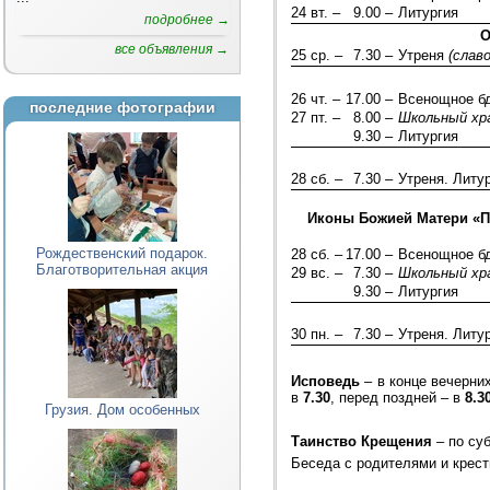
24 вт. –
9.00 –
Литургия
подробнее →
О
все объявления →
25 ср. –
7.30 –
Утреня
(слав
26 чт. –
17.00 –
Всенощное б
последние фотографии
27 пт. –
8.00 –
Школьный хр
9.30 –
Литургия
28 сб. –
7.30 –
Утреня. Литу
Иконы Божией Матери «П
Рождественский подарок.
28 сб. –
17.00 –
Всенощное б
Благотворительная акция
29 вс. –
7.30 –
Школьный хр
9.30 –
Литургия
30 пн. –
7.30 –
Утреня. Литу
Исповедь
– в конце вечерни
в
7.30
, перед поздней – в
8.3
Грузия. Дом особенных
Таинство Крещения
– по су
Беседа с родителями и крест