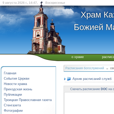
9 августа 2026 г., 14:47, Воскресенье
Храм Ка
Божией Ма
о храме
распис
Расписания богослужений
→ сент
Главная
События Церкви
Архив расписаний служб
Новости храма
Приходская жизнь
Скачать расписание
DOC
на с
Публикации
Троицкая Православная газета
Стенгазета
Фотографии