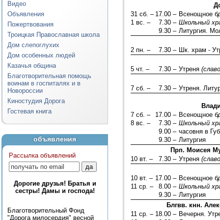
Видео
Д
Объявления
31 сб. –
17.00 –
Всенощное б
1 вс. –
7.30 –
Школьный хр
Пожертвования
9.30 –
Литургия. Мо
Троицкая Православная школа
Дом слепоглухих
2 пн. –
7.30 –
Шк. храм - У
Дом особенных людей
Казачья община
5 чт. –
7.30 –
Утреня
(слав
Благотворительная помощь
воинам в госпиталях и в
7 сб. –
7.30 –
Утреня. Литу
Новороссии
Киностудия Дорога
Влади
Гостевая книга
7 сб. –
17.00 –
Всенощное б
8 вс. –
7.30 –
Школьный хр
9.00 –
часовня в Губ
объявления
9.30 –
Литургия
Прп. Моисея Му
Рассылка объявлений
10 вт. –
7.30 –
Утреня
(слав
10 вт. –
17.00 –
Всенощное б
Дорогие друзья! Братья и
11 ср. –
8.00 –
Школьный хр
сестры! Дамы и господа!
9.30 –
Литургия
Блгвв. кнн. Але
Благотворительный Фонд
11 ср. –
18.00 –
Вечерня. Ут
"Дорога милосердия" весной