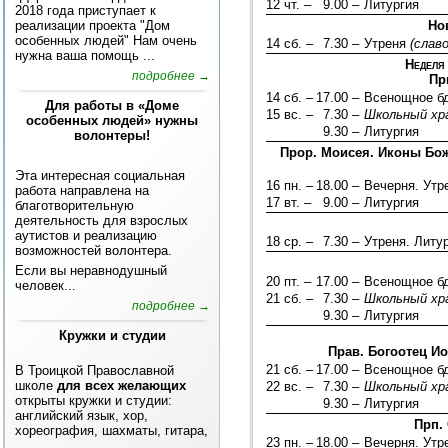
12 чт. –
9.00 –
Литургия
2018 года приступает к
реализации проекта "Дом
Но
особенных людей" Нам очень
14 сб. –
7.30 –
Утреня
(слав
нужна ваша помощь ...
Неделя 
подробнее →
Пр
14 сб. –
17.00 –
Всенощное б
Для работы в «Доме
15 вс. –
7.30 –
Школьный хр
особенных людей» нужны
9.30 –
Литургия
волонтеры!
Прор. Моисея. Иконы Бож
Эта интересная социальная
16 пн. –
18.00 –
Вечерня. Ут
работа направлена на
17 вт. –
9.00 –
Литургия
благотворительную
деятельность для взрослых
аутистов и реализацию
18 ср. –
7.30 –
Утреня. Литу
возможностей волонтера.
Если вы неравнодушный
20 пт. –
17.00 –
Всенощное б
человек...
21 сб. –
7.30 –
Школьный хр
подробнее →
9.30 –
Литургия
Кружки и студии
Прав. Богоотец И
21 сб. –
17.00 –
Всенощное б
В Троицкой Православной
школе
для всех желающих
22 вс. –
7.30 –
Школьный хр
открыты кружки и студии:
9.30 –
Литургия
английский язык, хор,
Прп.
хореография, шахматы, гитара,
23 пн. –
18.00 –
Вечерня. Ут
...