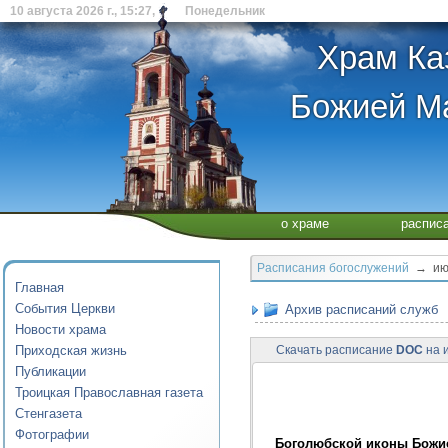
10 августа 2026 г., 15:27, Понедельник
Храм Ка
Божией Ма
о храме
распис
Расписания богослужений
→ июл
Главная
События Церкви
Архив расписаний служб
Новости храма
Приходская жизнь
Скачать расписание
DOC
на и
Публикации
Троицкая Православная газета
Стенгазета
Фотографии
Боголюбской иконы Божие