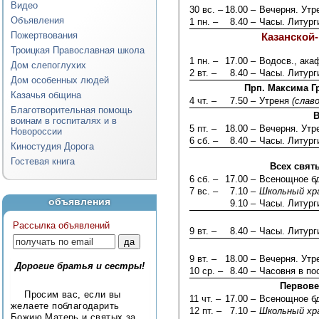
Видео
30 вс. –
18.00 –
Вечерня. Ут
Объявления
1 пн. –
8.40 –
Часы. Литург
Пожертвования
Казанской
Троицкая Православная школа
1 пн. –
17.00 –
Водосв., ака
Дом слепоглухих
2 вт. –
8.40 –
Часы. Литург
Дом особенных людей
Прп. Максима Гр
Казачья община
4 чт. –
7.50 –
Утреня
(слав
Благотворительная помощь
В
воинам в госпиталях и в
5 пт. –
18.00 –
Вечерня. Ут
Новороссии
6 сб. –
8.40 –
Часы. Литург
Киностудия Дорога
Гостевая книга
Всех свят
6 сб. –
17.00 –
Всенощное б
7 вс. –
7.10 –
Школьный хр
объявления
9.10 –
Часы. Литург
Рассылка объявлений
9 вт. –
8.40 –
Часы. Литург
9 вт. –
18.00 –
Вечерня. Ут
Дорогие братья и сестры!
10 ср. –
8.40 –
Часовня в по
Первове
Просим вас, если вы
11 чт. –
17.00 –
Всенощное б
желаете поблагодарить
12 пт. –
7.10 –
Школьный хр
Божию Матерь и святых за