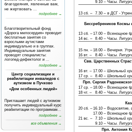
9.10 –
Часы. Литург
благодеяния, явленные вам,
не жертвовать ...
13 сб. –
7.30 –
в ДСГ - Утрен
подробнее →
Бессребреников Космы и
Благотворительный фонд
«Дорога милосердия» проводит
13 сб. –
17.00 –
Всенощное б
бесплатные занятия со
14 вс. –
8.40 –
Часы. Литург
взрослыми аутистами
индивидуально и в группах.
15 пн. –
18.00 –
Вечерня. Ут
Индивидуальные занятия
проводят специалисты:
16 вт. –
8.40 –
Часы. Литург
логопед-дефектолог и ...
Свв. Царственных Страст
подробнее →
16 вт. –
17.00 –
Школьный хр
Центр социализации и
17 ср. –
8.40 –
Школьный хр
реабилитации инвалидов с
Прп. Сергия Радонежског
аутизмом в Пучково
17 ср. –
18.00 –
Всенощное б
«Дом особенных людей»
18 чт. –
8.40 –
Часы. Литург
Приглашает людей с аутизмом
Каз
получить индивидуальный курс
20 сб. –
16.10 –
Водосвятие, 
реабилитации по программам...
17.00 –
Всенощное б
подробнее →
21 вс. –
7.10 –
Школьный хр
9.10 –
Часы. Литург
все объявления →
Прп. Антония К