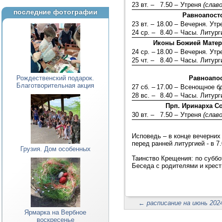
23 вт. –
7.50 –
Утреня
(слав
последние фотографии
Равноапосто
23 вт. –
18.00 –
Вечерня. Ут
24 ср. –
8.40 –
Часы. Литург
Иконы Божией Матери
24 ср. –
18.00 –
Вечерня. Ут
25 чт. –
8.40 –
Часы. Литург
Рождественский подарок.
Равноапос
Благотворительная акция
27 сб. –
17.00 –
Всенощное б
28 вс. –
8.40 –
Часы. Литург
Прп. Иринарха С
30 вт. –
7.50 –
Утреня
(слав
Исповедь – в конце вечерних 
перед ранней литургией - в 7
Грузия. Дом особенных
Таинство Крещения: по суббот
Беседа с родителями и крест
←
расписание на июнь 2024
Ярмарка на Вербное
воскресенье