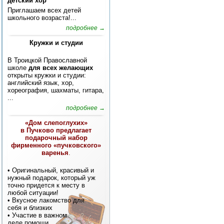
детский хор
Приглашаем всех детей
школьного возраста!...
подробнее →
Кружки и студии
В Троицкой Православной
школе
для всех желающих
открыты кружки и студии:
английский язык, хор,
хореография, шахматы, гитара,
...
подробнее →
«Дом слепоглухих»
в Пучково предлагает
подарочный набор
фирменного «пучковского»
варенья
.
• Оригинальный, красивый и
нужный подарок, который уж
точно придется к месту в
любой ситуации!
• Вкусное лакомство для
себя и близких
• Участие в важном
деле помощи