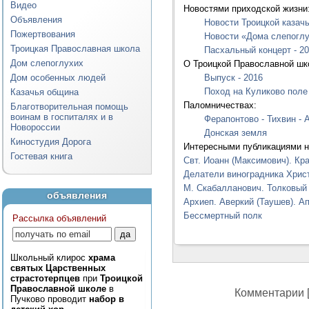
Видео
Новостями приходской жизни
Объявления
Новости Троицкой казач
Пожертвования
Новости «Дома слепогл
Троицкая Православная школа
Пасхальный концерт - 2
Дом слепоглухих
О Троицкой Православной шк
Дом особенных людей
Выпуск - 2016
Поход на Куликово поле
Казачья община
Паломничествах:
Благотворительная помощь
воинам в госпиталях и в
Ферапонтово - Тихвин -
Новороссии
Донская земля
Киностудия Дорога
Интересными публикациями н
Гостевая книга
Свт. Иоанн (Максимович). Кр
Делатели виноградника Христ
М. Скабалланович. Толковый
объявления
Архиеп. Аверкий (Таушев). А
Бессмертный полк
Рассылка объявлений
Школьный клирос
храма
святых Царственных
страстотерпцев
при
Троицкой
Православной школе
в
Комментарии [
Пучково проводит
набор в