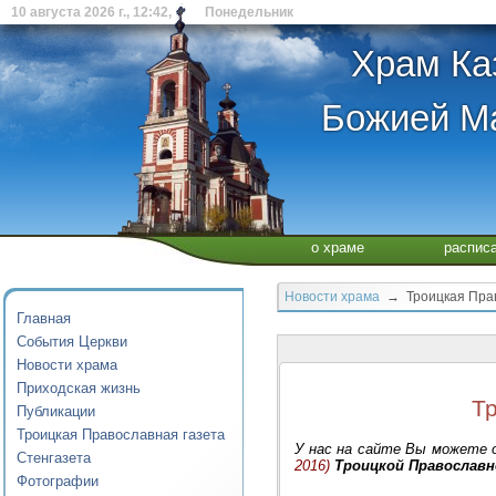
10 августа 2026 г., 12:42, Понедельник
Храм Ка
Божией Ма
о храме
распис
Новости храма
→ Троицкая Прав
Главная
События Церкви
Новости храма
Приходская жизнь
Т
Публикации
Троицкая Православная газета
У нас на сайте Вы можете
Стенгазета
2016)
Троицкой Православ
Фотографии